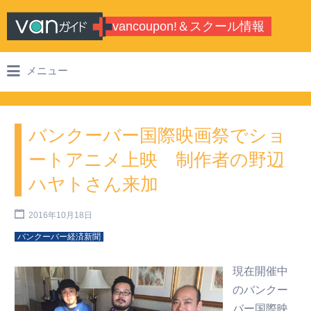
Search for:
vancoupon!＆スクール情報
バンクーバーのシティガイド・学校情
メニュー
報
バンクーバー国際映画祭でショ
ートアニメ上映 制作者の野辺
ハヤトさん来加
2016年10月18日
バンクーバー経済新聞
現在開催中
のバンクー
バー国際映