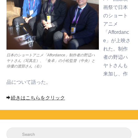
画祭で日本
のショート
アニメ
「Affordanc
e」が上映さ
れた。制作
日本のショートアニメ「Affordance」制作者の野辺ハ
者の野辺ハ
ヤトさん（写真左）、「食卓」の小松監督（中央）と
ヤトさんも
俳優の渡部さん（右）
来加し、作
品について語った。
続きはこちらをクリック
Search for: