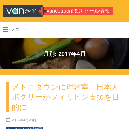
Search for:
vancoupon!＆スクール情報
バンクーバーのシティガイド・学校情
メニュー
報
月別: 2017年4月
メトロタウンに理容室 日本人
ボクサーがフィリピン支援を目
的に
2017年4月28日