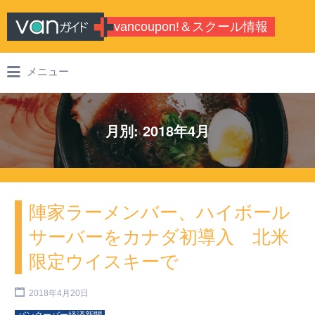
Search for:
vancoupon!＆スクール情報
バンクーバーのシティガイド・学校情
メニュー
報
月別: 2018年4月
陣家ラーメンバー、ハイボール
サーバーをカナダ初導入 北米
限定ウイスキーで
2018年4月20日