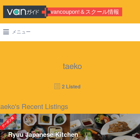
Search for:
vancoupon!＆スクール情報
バンクーバーのシティガイド・学校情
メニュー
報
taeko
2 Listed
taeko's Recent Listings
Ryuu Japanese Kitchen