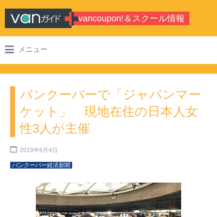
Search for:
vancoupon!＆スクール情報
バンクーバーのシティガイド・学校情
メニュー
報
バンクーバーで「ジャパンマー
ケット」 現地在住の日本人女
性3人が主催
2019年6月4日
バンクーバー経済新聞