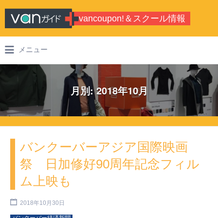
Search for:
vancoupon!＆スクール情報
バンクーバーのシティガイド・学校情
メニュー
報
月別: 2018年10月
バンクーバーアジア国際映画
祭 日加修好90周年記念フィル
ム上映も
2018年10月30日