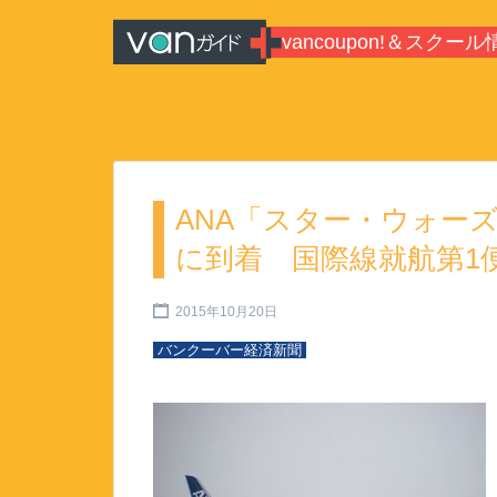
Search for:
vancoupon!＆スクール
バンクーバーのシティガイド・
報
ANA「スター・ウォー
に到着 国際線就航第1
2015年10月20日
バンクーバー経済新聞