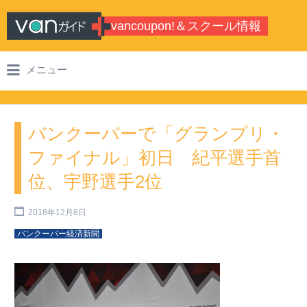
Search for:
vancoupon!＆スクール情報
バンクーバーのシティガイド・学校情
メニュー
報
バンクーバーで「グランプリ・
ファイナル」初日 紀平選手首
位、宇野選手2位
2018年12月8日
バンクーバー経済新聞