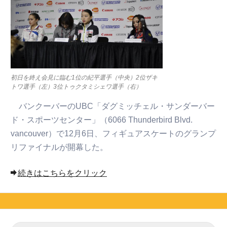
初日を終え会見に臨む1位の紀平選手（中央）2位ザキ
トワ選手（左）3位トゥクタミシェワ選手（右）
バンクーバーのUBC「ダグミッチェル・サンダーバー
ド・スポーツセンター」（6066 Thunderbird Blvd.
vancouver）で12月6日、フィギュアスケートのグランプ
リファイナルが開幕した。
続きはこちらをクリック