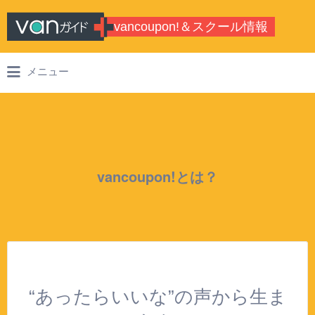
Search for:
vancoupon!＆スクール情報
バンクーバーのシティガイド・学校情
メニュー
報
vancoupon!とは？
“あったらいいな”の声から生ま