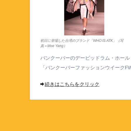
初日に登場した台湾のブランド「WHO IS ATK」（写
真＝Moe Yang）
バンクーバーのデービッドラム・ホール（50 Eas
「バンクーバーファッションウイークFW
続きはこちらをクリック