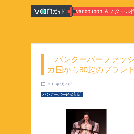
Search for:
vancoupon!＆スクール
バンクーバーのシティガイド・
報
「バンクーバーファッシ
カ国から80超のブラン
2018年3月23日
バンクーバー経済新聞