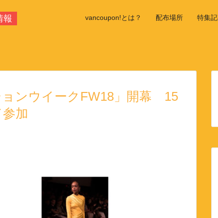
情報
vancoupon!とは？
配布場所
特集記
学校情
ョンウイークFW18」開幕 15
ド参加