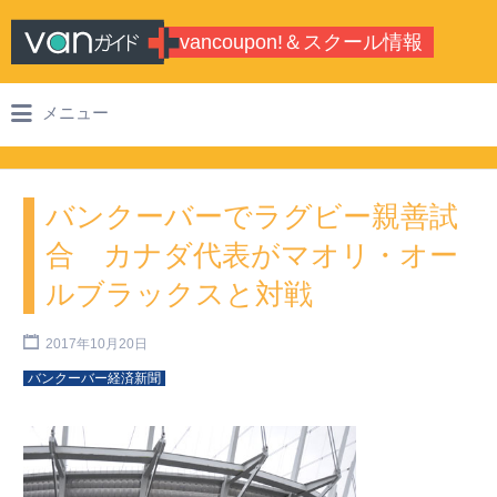
Search for:
vancoupon!＆スクール情報
バンクーバーのシティガイド・学校情
メニュー
報
バンクーバーでラグビー親善試
合 カナダ代表がマオリ・オー
ルブラックスと対戦
2017年10月20日
バンクーバー経済新聞