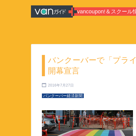
Search for:
vancoupon!＆スクール
バンクーバーのシティガイド・
報
バンクーバーで「プラ
開幕宣言
2016年7月27日
バンクーバー経済新聞